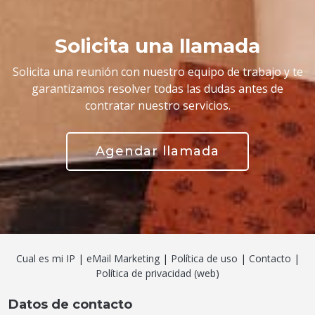
Solicita una llamada
Solicita una reunión con nuestro equipo de trabajo y te
garantizamos resolver todas las dudas antes de
contratar nuestro servicios.
Agendar llamada
Cual es mi IP
|
eMail Marketing
|
Política de uso
|
Contacto
|
Política de privacidad (web)
Datos de contacto